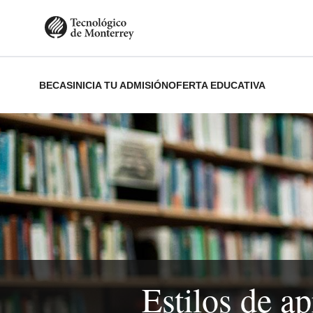
Pasar
al
contenido
principal
BECAS
INICIA TU ADMISIÓN
OFERTA EDUCATIVA
Estilos de ap