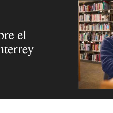
bre el
nterrey