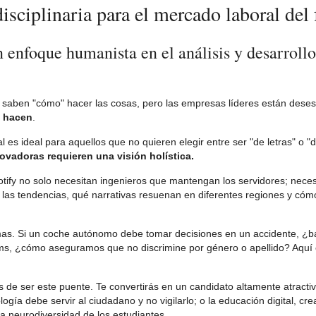
isciplinaria para el mercado laboral del 
enfoque humanista en el análisis y desarrollo
ue saben "cómo" hacer las cosas, pero las empresas líderes están dese
e hacen
.
l es ideal para aquellos que no quieren elegir entre ser "de letras" o "
ovadoras requieren una visión holística.
otify no solo necesitan ingenieros que mantengan los servidores; neces
las tendencias, qué narrativas resuenan en diferentes regiones y cómo
.
mas. Si un coche autónomo debe tomar decisiones en un accidente, ¿baj
ulums, ¿cómo aseguramos que no discrimine por género o apellido? Aquí
 de ser este puente. Te convertirás en un candidato altamente atracti
logía debe servir al ciudadano y no vigilarlo; o la educación digital, cr
a neurodiversidad de los estudiantes.