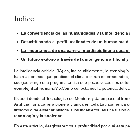
Índice
La convergencia de las humanidades y la inteligencia a
Desmitificando el perfil: realidades de un humanista di
La importancia de una carrera interdisciplinaria para e
Un futuro exitoso a través de la inteligencia artificial
La inteligencia artificial (IA) es, indiscutiblemente, la tecnolog
hasta algoritmos que predicen el clima o curan enfermedades, 
códigos, surge una pregunta crítica que pocas veces nos det
complejidad humana?
¿Cómo conectamos la potencia del cálc
Es aquí donde el Tecnológico de Monterrey da un paso al frent
Artificial
, una carrera pionera y única en toda Latinoamérica q
filósofos o de enseñar historia a los ingenieros; es una fusión 
tecnología y la sociedad
.
En este artículo, desglosaremos a profundidad por qué este pe