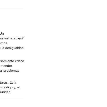
 Un
des vulnerables?
tamos
e la desigualdad
nsamiento crítico
 entender
ver problemas
turas. Esta
 código y, al
munidad.