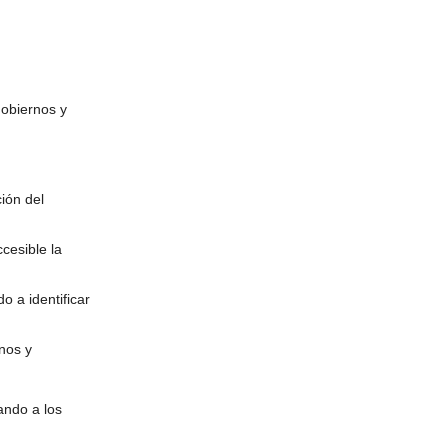
gobiernos y
ión del
cesible la
 a identificar
nos y
rando a los