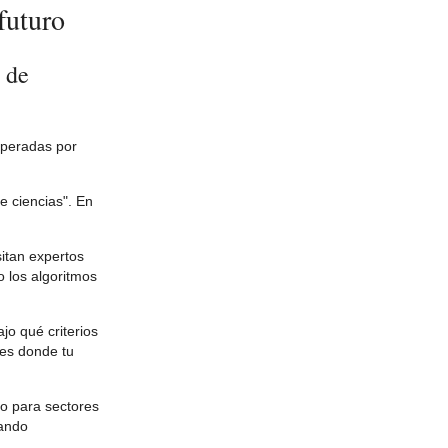
futuro
 de
speradas por
de ciencias". En
itan expertos
 los algoritmos
o qué criterios
 es donde tu
vo para sectores
eando