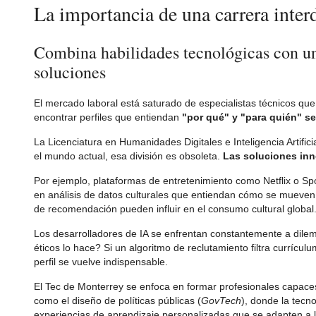
La importancia de una carrera interd
Combina habilidades tecnológicas con un 
soluciones
El mercado laboral está saturado de especialistas técnicos q
encontrar perfiles que entiendan
"por qué" y "para quién" s
La Licenciatura en Humanidades Digitales e Inteligencia Artificia
el mundo actual, esa división es obsoleta.
Las soluciones inn
Por ejemplo, plataformas de entretenimiento como Netflix o Sp
en análisis de datos culturales que entiendan cómo se mueven 
de recomendación pueden influir en el consumo cultural global
Los desarrolladores de IA se enfrentan constantemente a dile
éticos lo hace? Si un algoritmo de reclutamiento filtra curríc
perfil se vuelve indispensable.
El Tec de Monterrey se enfoca en formar profesionales capaces
como el diseño de políticas públicas (
GovTech
), donde la tecno
experiencias de aprendizaje personalizadas que se adapten a l