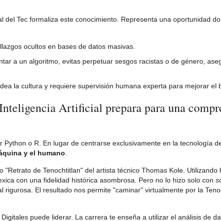
cial del Tec formaliza este conocimiento. Representa una oportunidad d
llazgos ocultos en bases de datos masivas.
tar a un algoritmo, evitas perpetuar sesgos racistas o de género, ase
dea la cultura y requiere supervisión humana experta para mejorar el b
nteligencia Artificial prepara para una compr
er Python o R. En lugar de centrarse exclusivamente en la tecnología d
máquina y el humano
.
o "Retrato de Tenochtitlan" del artista técnico Thomas Kole. Utilizando
exica con una fidelidad histórica asombrosa. Pero no lo hizo solo con
s
 rigurosa. El resultado nos permite "caminar" virtualmente por la Teno
itales puede liderar. La carrera te enseña a utilizar el análisis de da