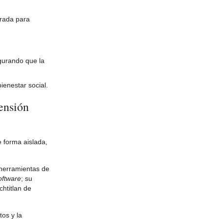
orada para
gurando que la
ienestar social.
ensión
e forma aislada,
 herramientas de
oftware
; su
chtitlan de
tos y la