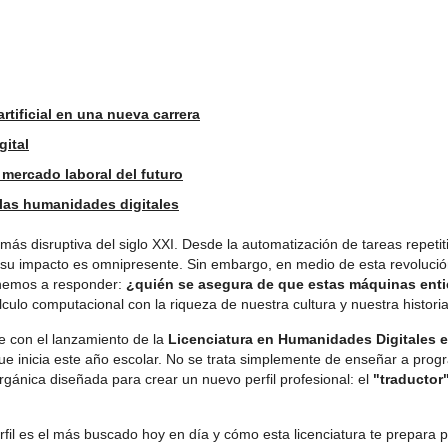
rtificial en una nueva carrera
gital
l mercado laboral del futuro
 y las humanidades digitales
ía más disruptiva del siglo XXI. Desde la automatización de tareas repeti
su impacto es omnipresente. Sin embargo, en medio de esta revolución 
enemos a responder:
¿quién se asegura de que estas máquinas enti
ulo computacional con la riqueza de nuestra cultura y nuestra histori
e con el lanzamiento de la
Licenciatura en Humanidades Digitales e 
ue inicia este año escolar. No se trata simplemente de enseñar a prog
orgánica diseñada para crear un nuevo perfil profesional: el
"traductor"
rfil es el más buscado hoy en día y cómo esta licenciatura te prepara 