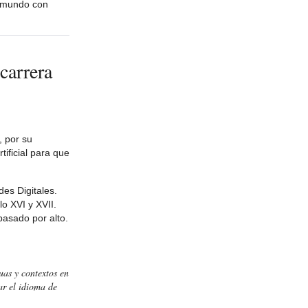
el mundo con
carrera
, por su
ificial para que
es Digitales.
lo XVI y XVII.
 pasado por alto.
uas y contextos en
ar el idioma de