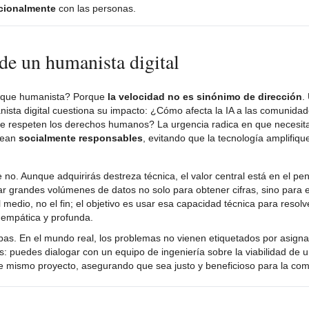
ocionalmente
con las personas.
 de un humanista digital
nfoque humanista? Porque
la velocidad no es sinónimo de dirección
.
ista digital cuestiona su impacto: ¿Cómo afecta la IA a las comunida
 respeten los derechos humanos? La urgencia radica en que necesi
 sean
socialmente responsables
, evitando que la tecnología amplifiqu
 no. Aunque adquirirás destreza técnica, el valor central está en el pe
etar grandes volúmenes de datos no solo para obtener cifras, sino para
edio, no el fin; el objetivo es usar esa capacidad técnica para resol
 empática y profunda.
as. En el mundo real, los problemas no vienen etiquetados por asigna
puedes dialogar con un equipo de ingeniería sobre la viabilidad de un
ese mismo proyecto, asegurando que sea justo y beneficioso para la co