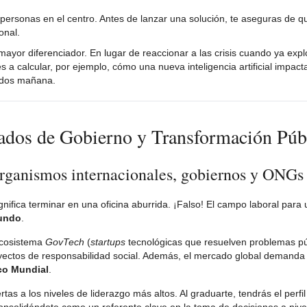
personas en el centro. Antes de lanzar una solución, te aseguras de 
onal.
mayor diferenciador. En lugar de reaccionar a las crisis cuando ya expl
s a calcular, por ejemplo, cómo una nueva inteligencia artificial impac
rados mañana.
uados de Gobierno y Transformación Púb
organismos internacionales, gobiernos y ONGs
gnifica terminar en una oficina aburrida. ¡Falso! El campo laboral para
mundo
.
l ecosistema
GovTech
(
startups
tecnológicas que resuelven problemas púb
oyectos de responsabilidad social. Además, el mercado global demanda
co Mundial
.
tas a los niveles de liderazgo más altos. Al graduarte, tendrás el perfil