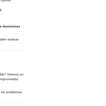
 global.
s
a decisiones
Saber evaluar
able? Vivimos en
comprometido
de los problemas