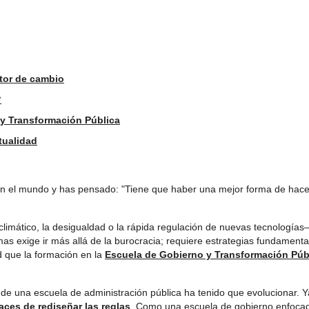
otor de cambio
?
y Transformación Pública
tualidad
 en el mundo y has pensado: "Tiene que haber una mejor forma de hacer
climático, la desigualdad o la rápida regulación de nuevas tecnologí
mas exige ir más allá de la burocracia; requiere estrategias fundamen
d que la formación en la
Escuela de Gobierno y Transformación Públ
 de una escuela de administración pública ha tenido que evolucionar. 
aces de rediseñar las reglas
. Como una escuela de gobierno enfocada