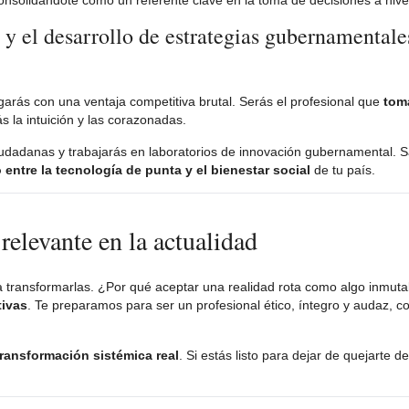
consolidándote como un referente clave en la toma de decisiones a nivel
s y el desarrollo de estrategias gubernamentale
legarás con una ventaja competitiva brutal. Serás el profesional que
tom
ás la intuición y las corazonadas.
 ciudadanas y trabajarás en laboratorios de innovación gubernamental. 
 entre la tecnología de punta y el bienestar social
de tu país.
 relevante en la actualidad
ra transformarlas. ¿Por qué aceptar una realidad rota como algo inmut
tivas
. Te preparamos para ser un profesional ético, íntegro y audaz, 
transformación sistémica real
. Si estás listo para dejar de quejarte 