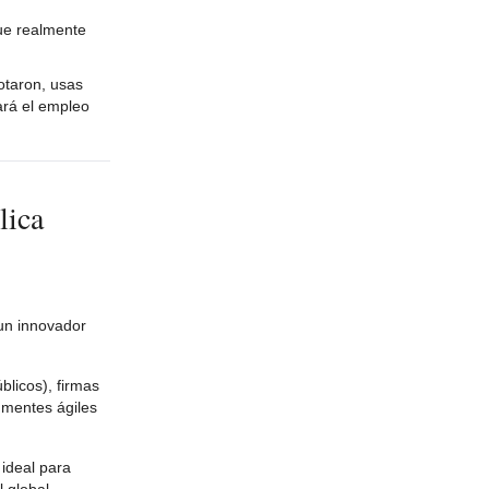
que realmente
otaron, usas
tará el empleo
lica
 un innovador
licos), firmas
 mentes ágiles
 ideal para