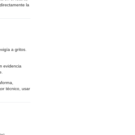
 directamente la
xigía a gritos.
n evidencia
e.
aforma,
or técnico, usar
as