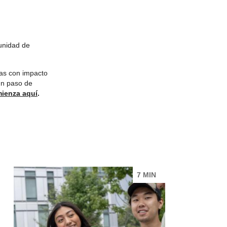
munidad de
as con impacto
 un paso de
ienza aquí
.
7 MIN